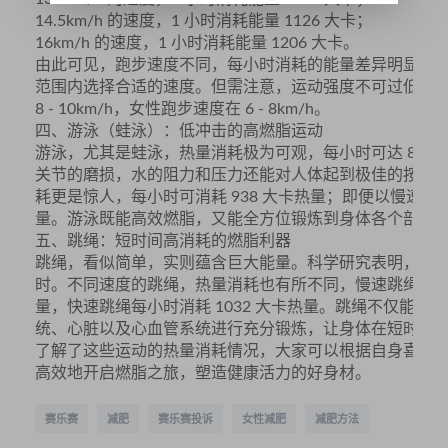
14.5km/h 的速度，1 小时消耗能量 1126 大卡；
16km/h 的速度，1 小时消耗能量 1206 大卡。
由此可见，跑步速度不同，每小时消耗的能量差异明显。
范围内选择合适的速度。但需注意，运动强度不可过低，
8 - 10km/h，女性跑步速度在 6 - 8km/h。
四、游泳（蛙泳）：低冲击的高燃脂运动
游泳，尤其是蛙泳，热量消耗极为可观，每小时可达 845
关节的磨损，水的阻力和压力还能对人体起到极佳的按摩
耗更是惊人，每小时可消耗 938 大卡热量；即便以慢速狗刨（
量。游泳既能高效燃脂，又能全方位锻炼到身体各个部位
五、跳绳：短时间高消耗的燃脂利器
跳绳，看似简单，实则蕴含巨大能量。科学研究表明，跳 10
时。不同速度的跳绳，热量消耗也有所不同，慢速跳绳每小时消
量，快速跳绳每小时消耗 1032 大卡热量。跳绳不仅能
统、心脏以及心血管系统进行充分锻炼，让身体在短时间
了解了这些运动的热量消耗情况，大家可以根据自身喜好
高效地开启燃脂之旅，塑造健康活力的好身材。
赛乐赛
减肥
赛乐赛投诉
女性减肥
减肥方法