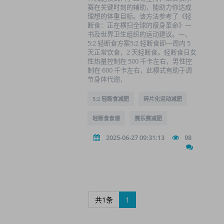
赛在关键时刻的辅助，能助力你达成
理想的体重目标。该方法参考了《轻
断食：正在横扫全球的瘦身革命》一
书及世界卫生组织的运动建议。一、
5:2 轻断食方案5:2 轻断食即一周内 5
天正常饮食，2 天轻断食。轻断食日女
性热量控制在 500 千卡左右，男性控
制在 600 千卡左右，此模式有助于调
节身体代谢，
5:2 轻断食减肥
碎片化运动减肥
轻断食食谱
赛乐赛减肥
2025-06-27 09:31:13
98
共1条
1