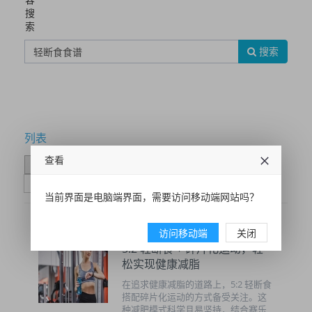
搜
索
搜索
列表
查看
时间排序
点击排序
评论排序
评分排序
支持量排序
当前界面是电脑端界面，需要访问移动端网站吗？
访问移动端
关闭
5:2 轻断食 + 碎片化运动，轻
松实现健康减脂
在追求健康减脂的道路上，5:2 轻断食
搭配碎片化运动的方式备受关注。这
种减肥模式科学且易坚持，结合赛乐