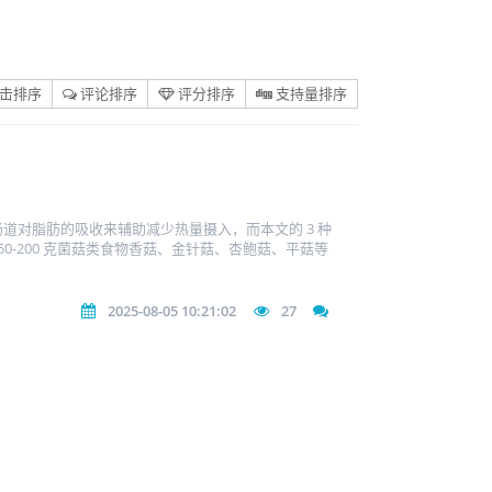
击排序
评论排序
评分排序
支持量排序
对脂肪的吸收来辅助减少热量摄入，而本文的 3 种
0-200 克菌菇类食物香菇、金针菇、杏鲍菇、平菇等
2025-08-05 10:21:02
27