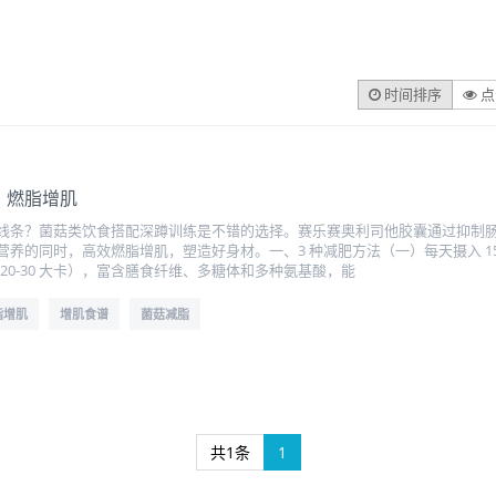
时间排序
点
，燃脂增肌
线条？菌菇类饮食搭配深蹲训练是不错的选择。赛乐赛奥利司他胶囊通过抑制肠道
充营养的同时，高效燃脂增肌，塑造好身材。一、3 种减肥方法（一）每天摄入 15
约 20-30 大卡），富含膳食纤维、多糖体和多种氨基酸，能
脂增肌
增肌食谱
菌菇减脂
共1条
1