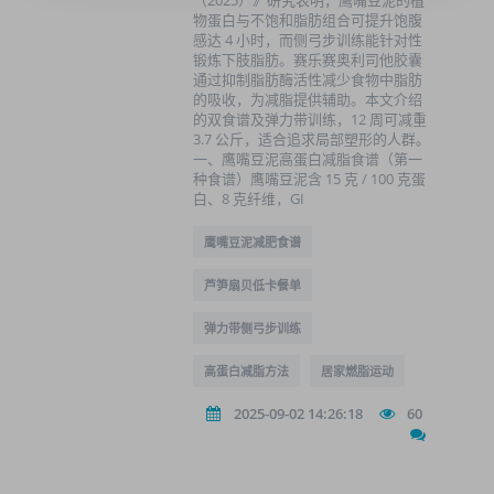
（2025）》研究表明，鹰嘴豆泥的植
物蛋白与不饱和脂肪组合可提升饱腹
感达 4 小时，而侧弓步训练能针对性
锻炼下肢脂肪。赛乐赛奥利司他胶囊
通过抑制脂肪酶活性减少食物中脂肪
的吸收，为减脂提供辅助。本文介绍
的双食谱及弹力带训练，12 周可减重
3.7 公斤，适合追求局部塑形的人群。
一、鹰嘴豆泥高蛋白减脂食谱（第一
种食谱）鹰嘴豆泥含 15 克 / 100 克蛋
白、8 克纤维，GI
鹰嘴豆泥减肥食谱
芦笋扇贝低卡餐单
弹力带侧弓步训练
高蛋白减脂方法
居家燃脂运动
2025-09-02 14:26:18
60