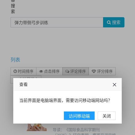
搜
索
搜索
列表
时间排序
点击排序
评论排序
评分排序
支持量排序
查看
当前界面是电脑端界面，需要访问移动端网站吗？
鹰嘴豆泥高蛋白食谱 + 芦笋扇
贝低卡餐单 弹力带侧弓步循环
访问移动端
关闭
训练 燃脂方案
导读：《国际食品科学期刊