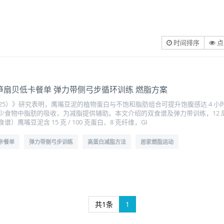
时间排序
点
芦笋扇贝低卡餐单 弹力带侧弓步循环训练 燃脂方案
25）》研究表明，鹰嘴豆泥的植物蛋白与不饱和脂肪组合可提升饱腹感达 4 
食物中脂肪的吸收，为减脂提供辅助。本文介绍的双食谱及弹力带训练，12 周可
鹰嘴豆泥含 15 克 / 100 克蛋白、8 克纤维，GI
卡餐单
弹力带侧弓步训练
高蛋白减脂方法
居家燃脂运动
共1条
1