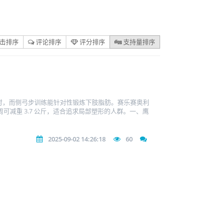
击排序
评论排序
评分排序
支持量排序
小时，而侧弓步训练能针对性锻炼下肢脂肪。赛乐赛奥利
减重 3.7 公斤，适合追求局部塑形的人群。一、鹰
2025-09-02 14:26:18
60