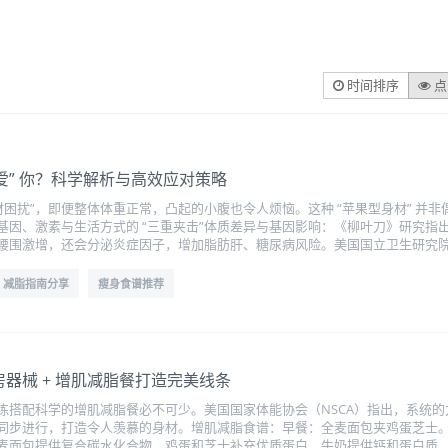
时间排序
点
爱” 你？科学解析与高效应对策略
材困扰”，即便整体体重正常，凸起的小腹也令人烦恼。这种 “苹果型身材” 
基因、激素与生活方式的 “三重夹击”体质差异与基因影响：《柳叶刀》研究指
腰围激增，还会分泌炎症因子，增加脂肪肝、糖尿病风险。美国国立卫生研究
减脂指南分享
瘦身食谱推荐
器械 + 增肌减脂餐打造完美线条
练搭配科学的增肌减脂餐必不可少。美国国家体能协会（NSCA）指出，系统
同步进行，打造令人羡慕的身材。增肌减脂食谱：早餐：全麦面包夹鸡蛋芝士。两
麦面包提供复合碳水化合物，鸡蛋和芝士补充优质蛋白，牛奶提供钙和蛋白质