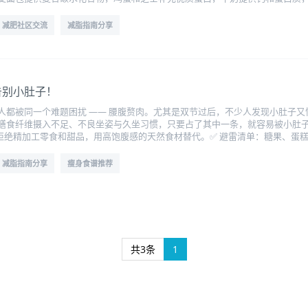
减肥社区交流
减脂指南分享
告别小肚子！
都被同一个难题困扰 —— 腰腹赘肉。尤其是双节过后，不少人发现小肚子又悄
膳食纤维摄入不足、不良坐姿与久坐习惯，只要占了其中一条，就容易被小肚子缠
阱拒绝精加工零食和甜品，用高饱腹感的天然食材替代。✅ 避雷清单：糖果、蛋
减脂指南分享
瘦身食谱推荐
共3条
1