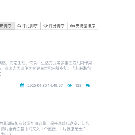
击排序
评论排序
评分排序
支持量排序
并非偶然，而是生理、饮食、生活方式等多重因素共同作用
出，亚洲人因遗传因素更易堆积内脏脂肪。内脏脂肪包
院
2025-04-30 14:49:57
123
的力量训练能有效增加肌肉量，提升基础代谢率，结合
片全麦面包中间夹入 1 个煎蛋、1 片低脂芝士片、
，为一天