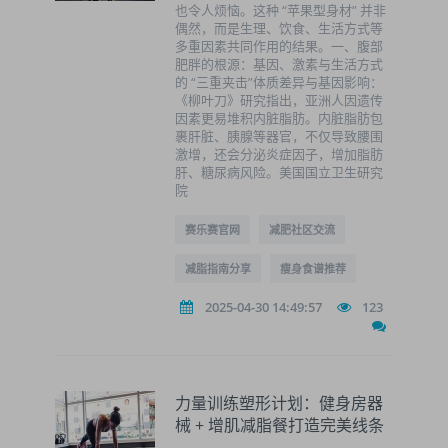
也令人烦恼。这种 “苹果型身材” 并非
偶然，而是生理、饮食、生活方式等
多重因素共同作用的结果。一、腹部
肥胖的根源：基因、激素与生活方式
的 “三重夹击”体质差异与基因影响：
《柳叶刀》研究指出，亚洲人因遗传
因素更易堆积内脏脂肪。内脏脂肪包
裹肝脏、胰腺等器官，不仅导致腰围
激增，还会分泌炎症因子，增加脂肪
肝、糖尿病风险。美国国立卫生研究
院
赛乐赛官网
减肥社区交流
减脂指南分享
瘦身食谱推荐
2025-04-30 14:49:57
123
力量训练塑形计划：健身房器
械 + 增肌减脂餐打造完美线条