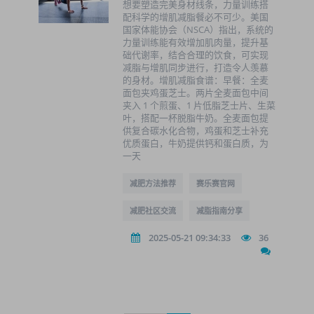
想要塑造完美身材线条，力量训练搭
配科学的增肌减脂餐必不可少。美国
国家体能协会（NSCA）指出，系统的
力量训练能有效增加肌肉量，提升基
础代谢率，结合合理的饮食，可实现
减脂与增肌同步进行，打造令人羡慕
的身材。增肌减脂食谱：早餐：全麦
面包夹鸡蛋芝士。两片全麦面包中间
夹入 1 个煎蛋、1 片低脂芝士片、生菜
叶，搭配一杯脱脂牛奶。全麦面包提
供复合碳水化合物，鸡蛋和芝士补充
优质蛋白，牛奶提供钙和蛋白质，为
一天
减肥方法推荐
赛乐赛官网
减肥社区交流
减脂指南分享
2025-05-21 09:34:33
36