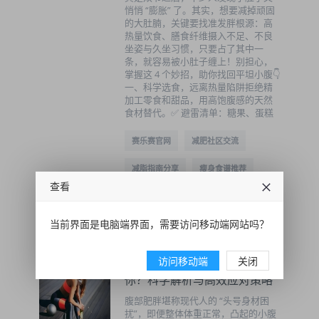
悄悄 “膨胀” 了。其实，想要减掉顽固
的大肚腩，关键要找准发胖根源：高
热量饮食、膳食纤维摄入不足、不良
坐姿与久坐习惯，只要占了其中一
条，就容易被小肚子缠上！别担心，
掌握这 4 个妙招，助你找回平坦小腹👇
一、科学选食，远离热量陷阱拒绝精
加工零食和甜品，用高饱腹感的天然
食材替代。✅ 避雷清单：糖果、蛋糕
赛乐赛官网
减肥社区交流
减脂指南分享
瘦身食谱推荐
查看
2025-04-28 14:27:52
29
当前界面是电脑端界面，需要访问移动端网站吗？
访问移动端
关闭
赛乐赛|腹部肥胖为何 “偏爱”
你？科学解析与高效应对策略
腹部肥胖堪称现代人的 “头号身材困
扰”，即便整体体重正常，凸起的小腹